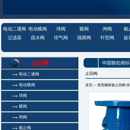
电动二通阀
电动蝶阀
球阀
蝶阀
闸阀
截
过滤器
疏水阀
排气阀
隔膜阀
针型阀
旋
止回阀
止回阀
电动二通阀
电动蝶阀
首页
--> 新型橡胶板止回阀 
球阀
蝶阀
闸阀
截止阀