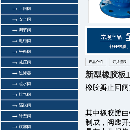
止回阀
安全阀
调节阀
电磁阀
平衡阀
产品介绍
订货流程
减压阀
新型橡胶板
过滤器
疏水阀
橡胶瓣止回阀
排气阀
隔膜阀
其中橡胶瓣由
针型阀
制成，阀瓣开
旋塞阀