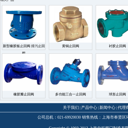
新型橡胶板止回阀 排污止回
黄铜止回阀
衬胶止回阀
阀
橡胶瓣止回阀
多功能三合一止回阀
球形止回阀
关于我们
产品中心
新闻中心
代理
|
|
|
公司总机：021-69920030 销售热线：上海市奉贤区环城西路3