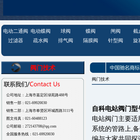
电动二通阀
电动蝶阀
球阀
蝶阀
闸阀
截
过滤器
疏水阀
排气阀
隔膜阀
针型阀
旋
阀门技术
阀门技术
公司地址：上海市嘉定区绿苑路488号
销售一部：021-69920030
自科电站阀门型
销售二部：上海市奉贤区环城西路3111号
电站阀门主要适
图文传真：021-60488123
公司邮箱：272143708@qq.com
系统的管路上,
全国服务热线：021-69920030
编与大家共同探