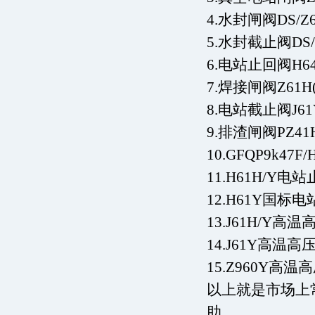
4.水封闸阀DS/Z
5.水封截止阀DS/
6.电站止回阀H64
7.焊接闸阀Z61H(
8.电站截止阀J61Y
9.排渣闸阀PZ41
10.GFQP9k4
11.H61H/Y电
12.H61Y国标
13.J61H/Y
14.J61Y高温
15.Z960Y高
以上就是市场上
助。